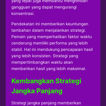
yang tepat juga membantu menghindari
gangguan yang dapat mengurangi
konsentrasi.
Pendekatan ini memberikan keuntungan
tambahan dalam menjalankan strategi.
Pemain yang memperhatikan faktor waktu
cenderung memiliki performa yang lebih
stabil. Hal ini mendukung pencapaian hasil
yang lebih konsisten. Strategi yang
mempertimbangkan waktu akan
memberikan hasil yang lebih maksimal.
Kembangkan Strategi
Jangka Panjang
Strategi jangka panjang memberikan