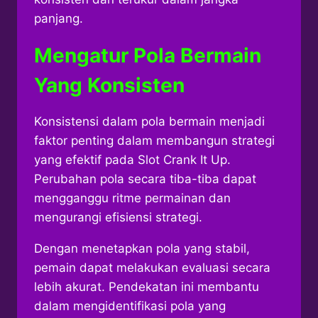
panjang.
Mengatur Pola Bermain
Yang Konsisten
Konsistensi dalam pola bermain menjadi
faktor penting dalam membangun strategi
yang efektif pada Slot Crank It Up.
Perubahan pola secara tiba-tiba dapat
mengganggu ritme permainan dan
mengurangi efisiensi strategi.
Dengan menetapkan pola yang stabil,
pemain dapat melakukan evaluasi secara
lebih akurat. Pendekatan ini membantu
dalam mengidentifikasi pola yang