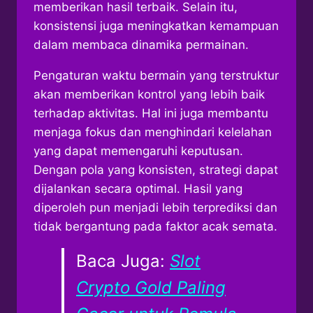
memberikan hasil terbaik. Selain itu,
konsistensi juga meningkatkan kemampuan
dalam membaca dinamika permainan.
Pengaturan waktu bermain yang terstruktur
akan memberikan kontrol yang lebih baik
terhadap aktivitas. Hal ini juga membantu
menjaga fokus dan menghindari kelelahan
yang dapat memengaruhi keputusan.
Dengan pola yang konsisten, strategi dapat
dijalankan secara optimal. Hasil yang
diperoleh pun menjadi lebih terprediksi dan
tidak bergantung pada faktor acak semata.
Baca Juga:
Slot
Crypto Gold Paling