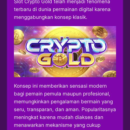
Slot Crypto Gold telah menjadi fenomena
terbaru di dunia permainan digital karena
menggabungkan konsep klasik.
Konsep ini memberikan sensasi modern
bagi pemain pemula maupun profesional,
memungkinkan pengalaman bermain yang
seru, transparan, dan aman. Popularitasnya
meningkat karena mudah diakses dan
menawarkan mekanisme yang cukup