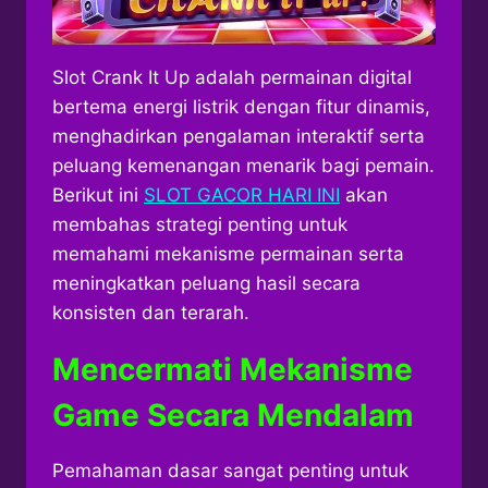
Slot Crank It Up adalah permainan digital
bertema energi listrik dengan fitur dinamis,
menghadirkan pengalaman interaktif serta
peluang kemenangan menarik bagi pemain.
Berikut ini
SLOT GACOR HARI INI
akan
membahas strategi penting untuk
memahami mekanisme permainan serta
meningkatkan peluang hasil secara
konsisten dan terarah.
Mencermati Mekanisme
Game Secara Mendalam
Pemahaman dasar sangat penting untuk