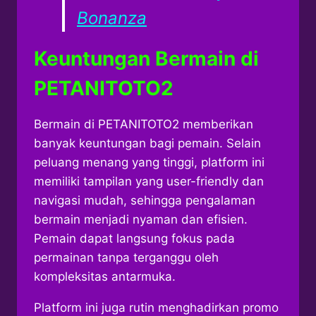
Bonanza
Keuntungan Bermain di
PETANITOTO2
Bermain di PETANITOTO2 memberikan
banyak keuntungan bagi pemain. Selain
peluang menang yang tinggi, platform ini
memiliki tampilan yang user-friendly dan
navigasi mudah, sehingga pengalaman
bermain menjadi nyaman dan efisien.
Pemain dapat langsung fokus pada
permainan tanpa terganggu oleh
kompleksitas antarmuka.
Platform ini juga rutin menghadirkan promo