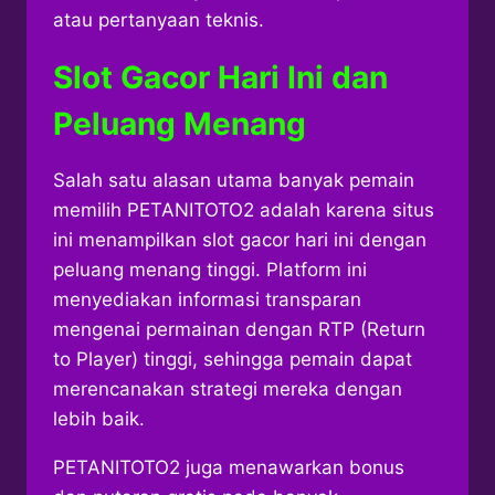
atau pertanyaan teknis.
Slot Gacor Hari Ini dan
Peluang Menang
Salah satu alasan utama banyak pemain
memilih PETANITOTO2 adalah karena situs
ini menampilkan slot gacor hari ini dengan
peluang menang tinggi. Platform ini
menyediakan informasi transparan
mengenai permainan dengan RTP (Return
to Player) tinggi, sehingga pemain dapat
merencanakan strategi mereka dengan
lebih baik.
PETANITOTO2 juga menawarkan bonus