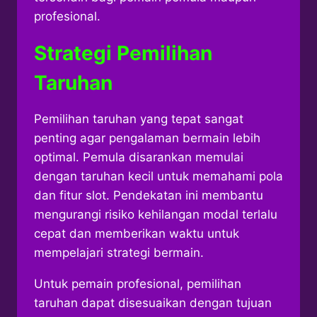
profesional.
Strategi Pemilihan
Taruhan
Pemilihan taruhan yang tepat sangat
penting agar pengalaman bermain lebih
optimal. Pemula disarankan memulai
dengan taruhan kecil untuk memahami pola
dan fitur slot. Pendekatan ini membantu
mengurangi risiko kehilangan modal terlalu
cepat dan memberikan waktu untuk
mempelajari strategi bermain.
Untuk pemain profesional, pemilihan
taruhan dapat disesuaikan dengan tujuan