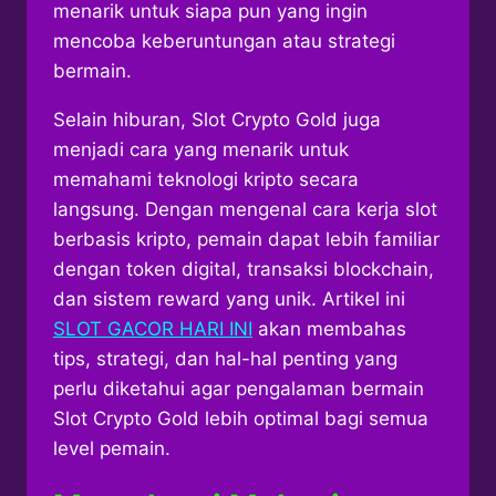
menarik untuk siapa pun yang ingin
mencoba keberuntungan atau strategi
bermain.
Selain hiburan, Slot Crypto Gold juga
menjadi cara yang menarik untuk
memahami teknologi kripto secara
langsung. Dengan mengenal cara kerja slot
berbasis kripto, pemain dapat lebih familiar
dengan token digital, transaksi blockchain,
dan sistem reward yang unik. Artikel ini
SLOT GACOR HARI INI
akan membahas
tips, strategi, dan hal-hal penting yang
perlu diketahui agar pengalaman bermain
Slot Crypto Gold lebih optimal bagi semua
level pemain.