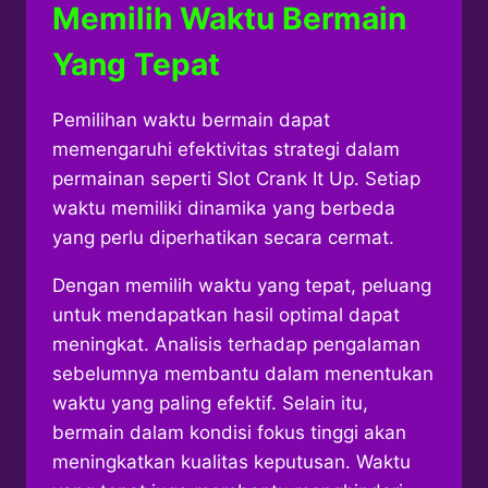
Memilih Waktu Bermain
Yang Tepat
Pemilihan waktu bermain dapat
memengaruhi efektivitas strategi dalam
permainan seperti Slot Crank It Up. Setiap
waktu memiliki dinamika yang berbeda
yang perlu diperhatikan secara cermat.
Dengan memilih waktu yang tepat, peluang
untuk mendapatkan hasil optimal dapat
meningkat. Analisis terhadap pengalaman
sebelumnya membantu dalam menentukan
waktu yang paling efektif. Selain itu,
bermain dalam kondisi fokus tinggi akan
meningkatkan kualitas keputusan. Waktu