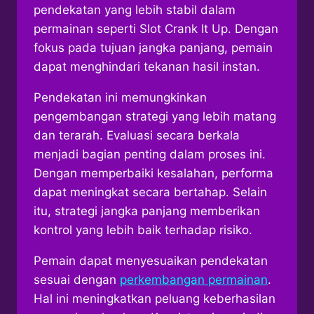
pendekatan yang lebih stabil dalam
permainan seperti Slot Crank It Up. Dengan
fokus pada tujuan jangka panjang, pemain
dapat menghindari tekanan hasil instan.
Pendekatan ini memungkinkan
pengembangan strategi yang lebih matang
dan terarah. Evaluasi secara berkala
menjadi bagian penting dalam proses ini.
Dengan memperbaiki kesalahan, performa
dapat meningkat secara bertahap. Selain
itu, strategi jangka panjang memberikan
kontrol yang lebih baik terhadap risiko.
Pemain dapat menyesuaikan pendekatan
sesuai dengan
perkembangan permainan
.
Hal ini meningkatkan peluang keberhasilan