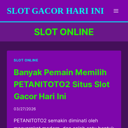
Skip
SLOT GACOR HARI INI
to
content
SLOT ONLINE
SLOT ONLINE
Banyak Pemain Memilih
PETANITOTO2 Situs Slot
Gacor Hari Ini
03/27/2026
PETANITOTO2 semakin diminati oleh