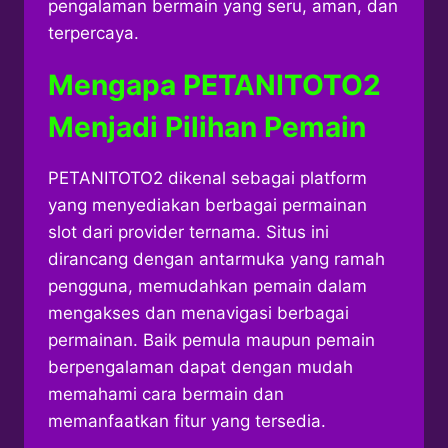
pengalaman bermain yang seru, aman, dan
terpercaya.
Mengapa PETANITOTO2
Menjadi Pilihan Pemain
PETANITOTO2 dikenal sebagai platform
yang menyediakan berbagai permainan
slot dari provider ternama. Situs ini
dirancang dengan antarmuka yang ramah
pengguna, memudahkan pemain dalam
mengakses dan menavigasi berbagai
permainan. Baik pemula maupun pemain
berpengalaman dapat dengan mudah
memahami cara bermain dan
memanfaatkan fitur yang tersedia.