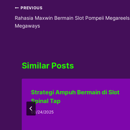
Post
PREVIOUS
Rahasia Maxwin Bermain Slot Pompeii Megareels
navigation
Megaways
Similar Posts
Strategi Ampuh Bermain di Slot
Spinal Tap
03/24/2025