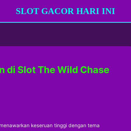
SLOT GACOR HARI INI
 di Slot The Wild Chase
 menawarkan keseruan tinggi dengan tema