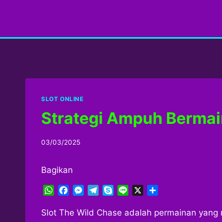
Skip
to
content
SLOT ONLINE
Strategi Ampuh Bermain
03/03/2025
Bagikan
W
F
M
T
S
L
X
S
h
a
e
e
k
i
h
a
c
s
l
y
n
a
Slot The Wild Chase adalah permainan yang