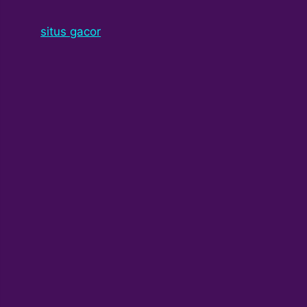
situs gacor