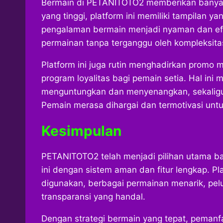
Bermain di PETANITOTO2 memberikan banyak
yang tinggi, platform ini memiliki tampilan y
pengalaman bermain menjadi nyaman dan efi
permainan tanpa terganggu oleh kompleksita
Platform ini juga rutin menghadirkan promo 
program loyalitas bagi pemain setia. Hal in
menguntungkan dan menyenangkan, sekaligu
Pemain merasa dihargai dan termotivasi unt
Kesimpulan
PETANITOTO2 telah menjadi pilihan utama 
ini dengan sistem aman dan fitur lengkap. 
digunakan, berbagai permainan menarik, pel
transparansi yang handal.
Dengan strategi bermain yang tepat, pemanfa