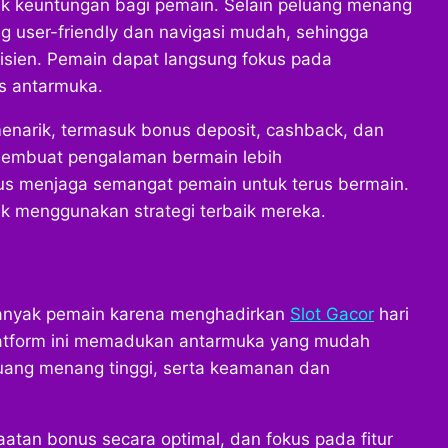
 keuntungan bagi pemain. Selain peluang menang
ang user-friendly dan navigasi mudah, sehingga
sien. Pemain dapat langsung fokus pada
s antarmuka.
menarik, termasuk bonus deposit, cashback, dan
i membuat pengalaman bermain lebih
s menjaga semangat pemain untuk terus bermain.
uk menggunakan strategi terbaik mereka.
banyak pemain karena menghadirkan
Slot Gacor
hari
Platform ini memadukan antarmuka yang mudah
uang menang tinggi, serta keamanan dan
atan bonus secara optimal, dan fokus pada fitur