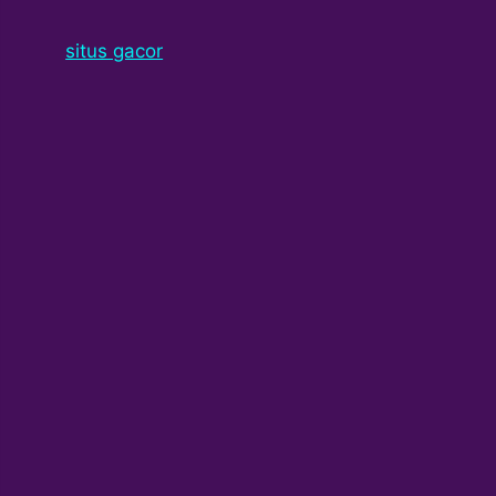
situs gacor