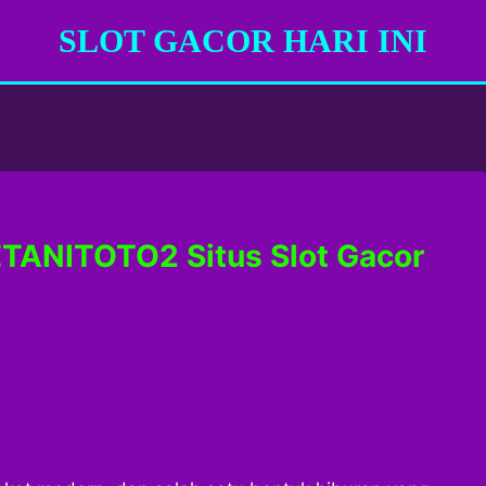
SLOT GACOR HARI INI
TANITOTO2 Situs Slot Gacor