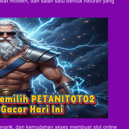
kat modern, dan salah satu bentuk hiburan yang
enarik, dan kemudahan akses membuat slot online