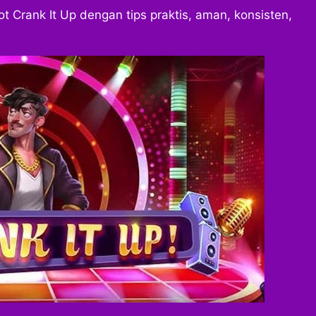
 Crank It Up dengan tips praktis, aman, konsisten,