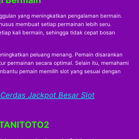
gi Bermain
ggulan yang meningkatkan pengalaman bermain.
 khusus membuat setiap permainan lebih seru.
iap kali bermain, sehingga tidak cepat bosan
meningkatkan peluang menang. Pemain disarankan
tur permainan secara optimal. Selain itu, memahami
embantu pemain memilih slot yang sesuai dengan
Cerdas Jackpot Besar Slot
PETANITOTO2