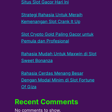
Situs Slot Gacor Hari Ini
Strategi Rahasia Untuk Meraih
Kemenangan Slot Crank It Up
Slot Crypto Gold Paling Gacor untuk
Pemula dan Profesional
Rahasia Mudah Untuk Maxwin di Slot
Sweet Bonanza
Rahasia Cerdas Menang Besar
Dengan Modal Minim di Slot Fortune
Of Giza
Recent Comments
No comments to show.