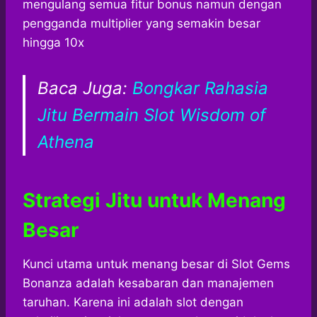
mengulang semua fitur bonus namun dengan
pengganda multiplier yang semakin besar
hingga 10x
Baca Juga:
Bongkar Rahasia
Jitu Bermain Slot Wisdom of
Athena
Strategi Jitu untuk Menang
Besar
Kunci utama untuk menang besar di Slot Gems
Bonanza adalah kesabaran dan manajemen
taruhan. Karena ini adalah slot dengan