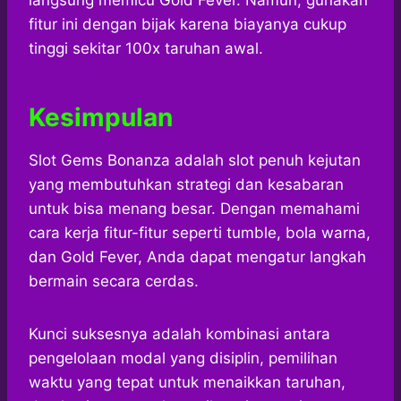
langsung memicu Gold Fever. Namun, gunakan
fitur ini dengan bijak karena biayanya cukup
tinggi sekitar 100x taruhan awal.
Kesimpulan
Slot Gems Bonanza adalah slot penuh kejutan
yang membutuhkan strategi dan kesabaran
untuk bisa menang besar. Dengan memahami
cara kerja fitur-fitur seperti tumble, bola warna,
dan Gold Fever, Anda dapat mengatur langkah
bermain secara cerdas.
Kunci suksesnya adalah kombinasi antara
pengelolaan modal yang disiplin, pemilihan
waktu yang tepat untuk menaikkan taruhan,