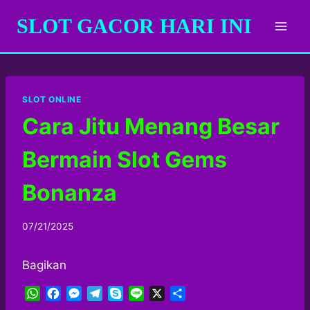
Skip
SLOT GACOR HARI INI
to
content
SLOT ONLINE
Cara Jitu Menang Besar
Bermain Slot Gems
Bonanza
07/21/2025
Bagikan
W
F
M
T
S
L
X
S
h
a
e
e
k
i
h