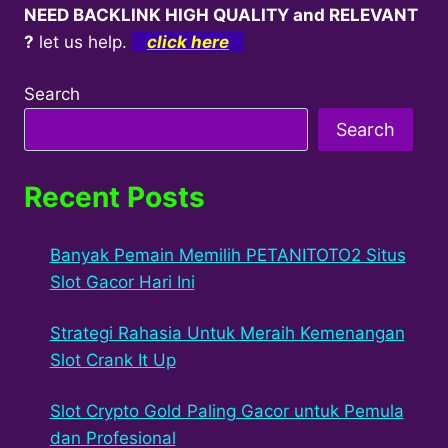
NEED BACKLINK HIGH QUALITY and RELEVANT
?
let us help.
click here
Search
Search
Recent Posts
Banyak Pemain Memilih PETANITOTO2 Situs
Slot Gacor Hari Ini
Strategi Rahasia Untuk Meraih Kemenangan
Slot Crank It Up
Slot Crypto Gold Paling Gacor untuk Pemula
dan Profesional