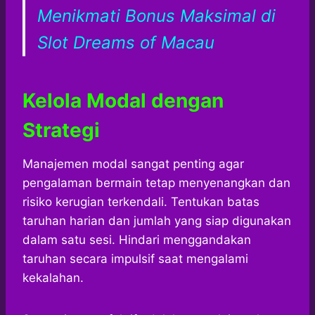
Menikmati Bonus Maksimal di
Slot Dreams of Macau
Kelola Modal dengan
Strategi
Manajemen modal sangat penting agar
pengalaman bermain tetap menyenangkan dan
risiko kerugian terkendali. Tentukan batas
taruhan harian dan jumlah yang siap digunakan
dalam satu sesi. Hindari menggandakan
taruhan secara impulsif saat mengalami
kekalahan.