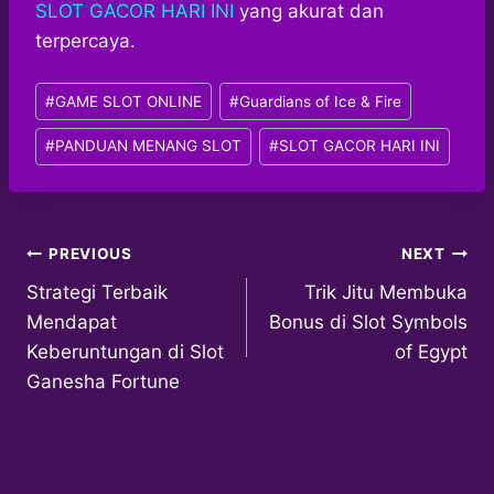
SLOT GACOR HARI INI
yang akurat dan
terpercaya.
Post
#
GAME SLOT ONLINE
#
Guardians of Ice & Fire
Tags:
#
PANDUAN MENANG SLOT
#
SLOT GACOR HARI INI
Post
PREVIOUS
NEXT
Strategi Terbaik
Trik Jitu Membuka
navigation
Mendapat
Bonus di Slot Symbols
Keberuntungan di Slot
of Egypt
Ganesha Fortune