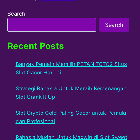
Search
Search
Recent Posts
Banyak Pemain Memilih PETANITOTO2 Situs
Slot Gacor Hari Ini
Strategi Rahasia Untuk Meraih Kemenangan
Slot Crank It Up
Slot Crypto Gold Paling Gacor untuk Pemula
dan Profesional
Rahasia Mudah Untuk Maxwin di Slot Sweet