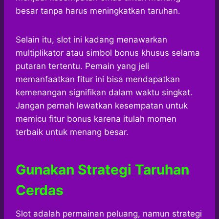
besar tanpa harus meningkatkan taruhan.
Selain itu, slot ini kadang menawarkan
multiplikator atau simbol bonus khusus selama
putaran tertentu. Pemain yang jeli
memanfaatkan fitur ini bisa mendapatkan
kemenangan signifikan dalam waktu singkat.
Jangan pernah lewatkan kesempatan untuk
memicu fitur bonus karena itulah momen
terbaik untuk menang besar.
Gunakan Strategi Taruhan
Cerdas
Slot adalah permainan peluang, namun strategi