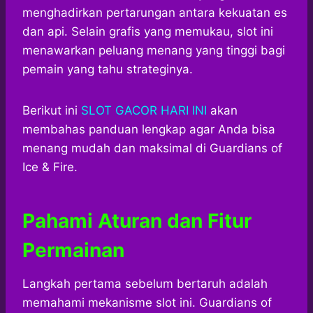
menghadirkan pertarungan antara kekuatan es
dan api. Selain grafis yang memukau, slot ini
menawarkan peluang menang yang tinggi bagi
pemain yang tahu strateginya.
Berikut ini
SLOT GACOR HARI INI
akan
membahas panduan lengkap agar Anda bisa
menang mudah dan maksimal di Guardians of
Ice & Fire.
Pahami Aturan dan Fitur
Permainan
Langkah pertama sebelum bertaruh adalah
memahami mekanisme slot ini. Guardians of