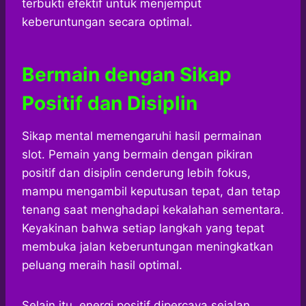
terbukti efektif untuk menjemput
keberuntungan secara optimal.
Bermain dengan Sikap
Positif dan Disiplin
Sikap mental memengaruhi hasil permainan
slot. Pemain yang bermain dengan pikiran
positif dan disiplin cenderung lebih fokus,
mampu mengambil keputusan tepat, dan tetap
tenang saat menghadapi kekalahan sementara.
Keyakinan bahwa setiap langkah yang tepat
membuka jalan keberuntungan meningkatkan
peluang meraih hasil optimal.
Selain itu, energi positif dipercaya sejalan