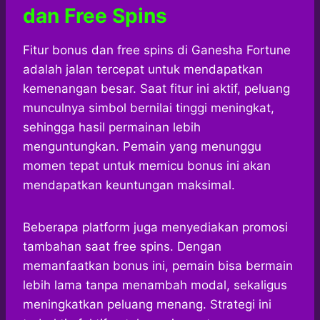
dan Free Spins
Fitur bonus dan free spins di Ganesha Fortune
adalah jalan tercepat untuk mendapatkan
kemenangan besar. Saat fitur ini aktif, peluang
munculnya simbol bernilai tinggi meningkat,
sehingga hasil permainan lebih
menguntungkan. Pemain yang menunggu
momen tepat untuk memicu bonus ini akan
mendapatkan keuntungan maksimal.
Beberapa platform juga menyediakan promosi
tambahan saat free spins. Dengan
memanfaatkan bonus ini, pemain bisa bermain
lebih lama tanpa menambah modal, sekaligus
meningkatkan peluang menang. Strategi ini