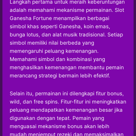
Langkah pertama untuk meraih keberuntungan
adalah memahami mekanisme permainan. Slot
Ganesha Fortune menampilkan berbagai
simbol khas seperti Ganesha, koin emas,
bunga lotus, dan alat musik tradisional. Setiap
simbol memiliki nilai berbeda yang
memengaruhi peluang kemenangan.
Memahami simbol dan kombinasi yang
menghasilkan kemenangan membantu pemain
merancang strategi bermain lebih efektif.
Selain itu, permainan ini dilengkapi fitur bonus,
wild, dan free spins. Fitur-fitur ini meningkatkan
peluang mendapatkan kemenangan besar jika
digunakan dengan tepat. Pemain yang
menguasai mekanisme bonus akan lebih
mudah menjemput rezeki dan memaksimalkan