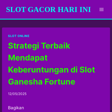
Skip
SLOT GACOR HARI INI
to
content
SLOT ONLINE
Strategi Terbaik
Mendapat
Keberuntungan di Slot
Ganesha Fortune
12/05/2025
Bagikan