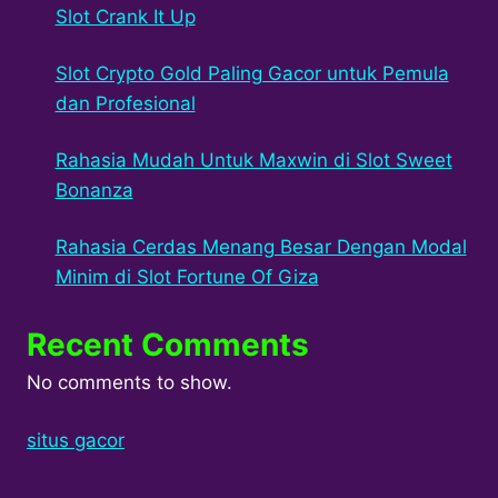
Slot Crank It Up
Slot Crypto Gold Paling Gacor untuk Pemula
dan Profesional
Rahasia Mudah Untuk Maxwin di Slot Sweet
Bonanza
Rahasia Cerdas Menang Besar Dengan Modal
Minim di Slot Fortune Of Giza
Recent Comments
No comments to show.
situs gacor