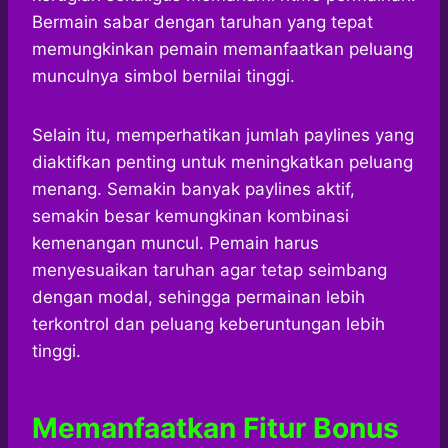
Bermain sabar dengan taruhan yang tepat
memungkinkan pemain memanfaatkan peluang
munculnya simbol bernilai tinggi.
Selain itu, memperhatikan jumlah paylines yang
diaktifkan penting untuk meningkatkan peluang
menang. Semakin banyak paylines aktif,
semakin besar kemungkinan kombinasi
kemenangan muncul. Pemain harus
menyesuaikan taruhan agar tetap seimbang
dengan modal, sehingga permainan lebih
terkontrol dan peluang keberuntungan lebih
tinggi.
Memanfaatkan Fitur Bonus