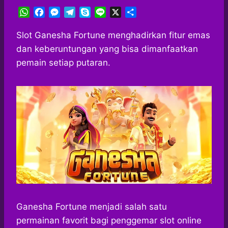
W
F
M
T
S
L
X
S
h
a
e
e
k
i
h
a
c
s
l
y
n
a
Slot Ganesha Fortune menghadirkan fitur emas
t
e
s
e
p
e
r
dan keberuntungan yang bisa dimanfaatkan
s
b
e
g
e
e
pemain setiap putaran.
A
o
n
r
p
o
g
a
p
k
e
m
r
Ganesha Fortune menjadi salah satu
permainan favorit bagi penggemar slot online