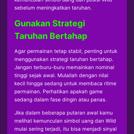
sebelum meningkatkan taruhan.
Gunakan Strategi
Taruhan Bertahap
Agar permainan tetap stabil, penting untuk
menggunakan strategi taruhan bertahap.
Jangan terburu-buru memainkan nominal
tinggi sejak awal. Mulailah dengan nilai
kecil hingga sedang untuk membaca ritme
permainan. Perhatikan apakah game
sedang dalam fase dingin atau panas.
Jika dalam beberapa putaran awal kamu
melihat kemunculan simbol uang dan Wild
mulai sering terjadi, itu bisa menjadi sinyal