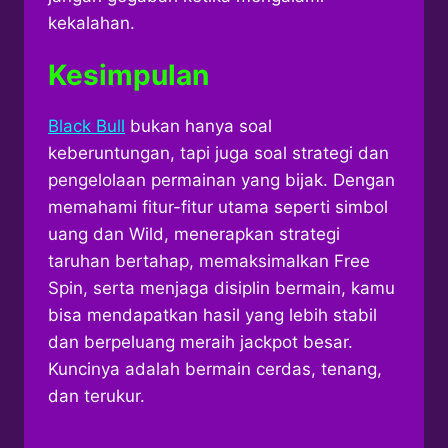
kekalahan.
Kesimpulan
Black Bull
bukan hanya soal
keberuntungan, tapi juga soal strategi dan
pengelolaan permainan yang bijak. Dengan
memahami fitur-fitur utama seperti simbol
uang dan Wild, menerapkan strategi
taruhan bertahap, memaksimalkan Free
Spin, serta menjaga disiplin bermain, kamu
bisa mendapatkan hasil yang lebih stabil
dan berpeluang meraih jackpot besar.
Kuncinya adalah bermain cerdas, tenang,
dan terukur.