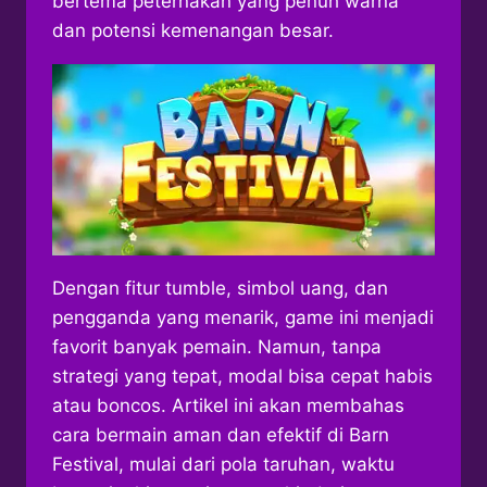
bertema peternakan yang penuh warna
dan potensi kemenangan besar.
Dengan fitur tumble, simbol uang, dan
pengganda yang menarik, game ini menjadi
favorit banyak pemain. Namun, tanpa
strategi yang tepat, modal bisa cepat habis
atau boncos. Artikel ini akan membahas
cara bermain aman dan efektif di Barn
Festival, mulai dari pola taruhan, waktu