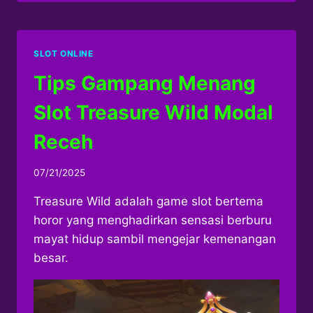
SLOT ONLINE
Tips Gampang Menang
Slot Treasure Wild Modal
Receh
07/21/2025
Treasure Wild adalah game slot bertema
horor yang menghadirkan sensasi berburu
mayat hidup sambil mengejar kemenangan
besar.