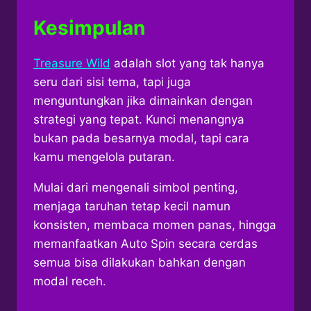
Kesimpulan
Treasure Wild
adalah slot yang tak hanya
seru dari sisi tema, tapi juga
menguntungkan jika dimainkan dengan
strategi yang tepat. Kunci menangnya
bukan pada besarnya modal, tapi cara
kamu mengelola putaran.
Mulai dari mengenali simbol penting,
menjaga taruhan tetap kecil namun
konsisten, membaca momen panas, hingga
memanfaatkan Auto Spin secara cerdas
semua bisa dilakukan bahkan dengan
modal receh.