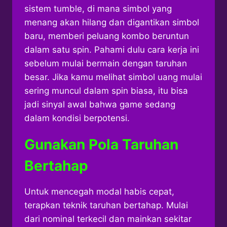
sistem tumble, di mana simbol yang
menang akan hilang dan digantikan simbol
baru, memberi peluang kombo beruntun
dalam satu spin. Pahami dulu cara kerja ini
sebelum mulai bermain dengan taruhan
besar. Jika kamu melihat simbol uang mulai
sering muncul dalam spin biasa, itu bisa
jadi sinyal awal bahwa game sedang
dalam kondisi berpotensi.
Gunakan Pola Taruhan
Bertahap
Untuk mencegah modal habis cepat,
terapkan teknik taruhan bertahap. Mulai
dari nominal terkecil dan mainkan sekitar