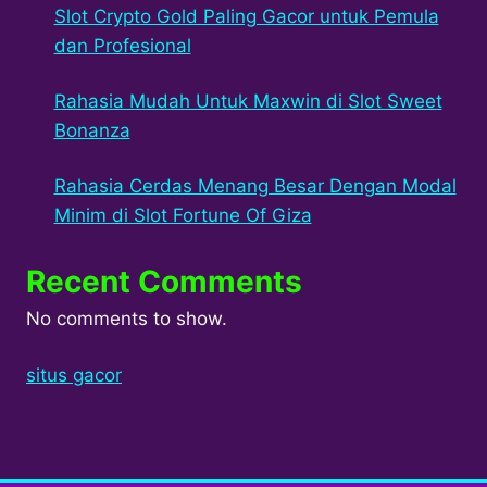
Slot Crypto Gold Paling Gacor untuk Pemula
dan Profesional
Rahasia Mudah Untuk Maxwin di Slot Sweet
Bonanza
Rahasia Cerdas Menang Besar Dengan Modal
Minim di Slot Fortune Of Giza
Recent Comments
No comments to show.
situs gacor