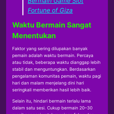
Bermain Game Slot
Fortune of Giza
Waktu Bermain Sangat
Menentukan
Faktor yang sering dilupakan banyak
pemain adalah waktu bermain. Percaya
atau tidak, beberapa waktu dianggap lebih
stabil dan menguntungkan. Berdasarkan
pengalaman komunitas pemain, waktu pagi
hari dan malam menjelang dini hari
seringkali memberikan hasil lebih baik.
Selain itu, hindari bermain terlalu lama
dalam satu sesi. Cukup bermain 20–30