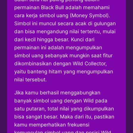
permainan Black Bull adalah memahami
cara kerja simbol uang (Money Symbol).
Simbol ini muncul secara acak di gulungan
dan bisa mengandung nilai tertentu, mulai
dari kecil hingga besar. Kunci dari
permainan ini adalah mengumpulkan
simbol uang sebanyak mungkin saat fitur
dikombinasikan dengan Wild Collector,
yaitu banteng hitam yang mengumpulkan
nilai tersebut.
Jika kamu berhasil menggabungkan
banyak simbol uang dengan Wild pada
satu putaran, total nilai yang dikumpulkan
bisa sangat besar. Maka dari itu, pastikan
kamu memperhatikan frekuensi
kemunculan simbol uang dan posisi Wild