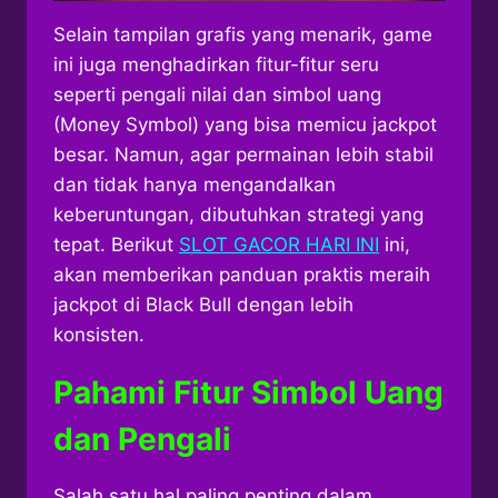
Selain tampilan grafis yang menarik, game
ini juga menghadirkan fitur-fitur seru
seperti pengali nilai dan simbol uang
(Money Symbol) yang bisa memicu jackpot
besar. Namun, agar permainan lebih stabil
dan tidak hanya mengandalkan
keberuntungan, dibutuhkan strategi yang
tepat. Berikut
SLOT GACOR HARI INI
ini,
akan memberikan panduan praktis meraih
jackpot di Black Bull dengan lebih
konsisten.
Pahami Fitur Simbol Uang
dan Pengali
Salah satu hal paling penting dalam