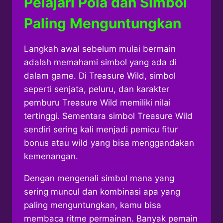
Pelajari Pola dan Simbol
Paling Menguntungkan
Langkah awal sebelum mulai bermain
adalah memahami simbol yang ada di
dalam game. Di Treasure Wild, simbol
seperti senjata, peluru, dan karakter
pemburu Treasure Wild memiliki nilai
tertinggi. Sementara simbol Treasure Wild
sendiri sering kali menjadi pemicu fitur
bonus atau wild yang bisa menggandakan
kemenangan.
Dengan mengenali simbol mana yang
sering muncul dan kombinasi apa yang
paling menguntungkan, kamu bisa
membaca ritme permainan. Banyak pemain