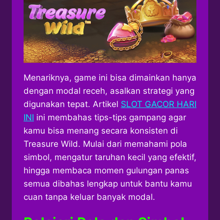
Menariknya, game ini bisa dimainkan hanya
dengan modal receh, asalkan strategi yang
digunakan tepat. Artikel
SLOT GACOR HARI
INI
ini membahas tips-tips gampang agar
kamu bisa menang secara konsisten di
Treasure Wild. Mulai dari memahami pola
simbol, mengatur taruhan kecil yang efektif,
hingga membaca momen gulungan panas
semua dibahas lengkap untuk bantu kamu
cuan tanpa keluar banyak modal.