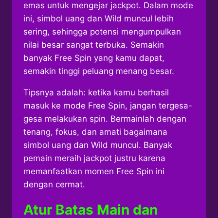
emas untuk mengejar jackpot. Dalam mode
ini, simbol uang dan Wild muncul lebih
sering, sehingga potensi mengumpulkan
nilai besar sangat terbuka. Semakin
banyak Free Spin yang kamu dapat,
semakin tinggi peluang menang besar.
Tipsnya adalah: ketika kamu berhasil
masuk ke mode Free Spin, jangan tergesa-
gesa melakukan spin. Bermainlah dengan
tenang, fokus, dan amati bagaimana
simbol uang dan Wild muncul. Banyak
pemain meraih jackpot justru karena
memanfaatkan momen Free Spin ini
dengan cermat.
Atur Batas Main dan