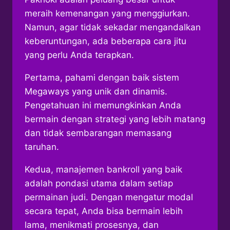
meraih kemenangan yang menggiurkan.
Namun, agar tidak sekadar mengandalkan
keberuntungan, ada beberapa cara jitu
yang perlu Anda terapkan.
Pertama, pahami dengan baik sistem
Megaways yang unik dan dinamis.
Pengetahuan ini memungkinkan Anda
bermain dengan strategi yang lebih matang
dan tidak sembarangan memasang
taruhan.
Kedua, manajemen bankroll yang baik
adalah pondasi utama dalam setiap
permainan judi. Dengan mengatur modal
secara tepat, Anda bisa bermain lebih
lama, menikmati prosesnya, dan