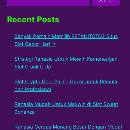
Recent Posts
Banyak Pemain Memilih PETANITOTO2 Situs
Slot Gacor Hari Ini
Strategi Rahasia Untuk Meraih Kemenangan
Slot Crank It Up
Slot Crypto Gold Paling Gacor untuk Pemula
dan Profesional
Rahasia Mudah Untuk Maxwin di Slot Sweet
Bonanza
Rahasia Cerdas Menang Besar Dengan Modal