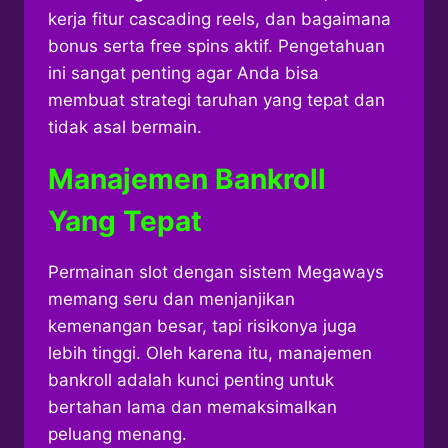
kerja fitur cascading reels, dan bagaimana
bonus serta free spins aktif. Pengetahuan
ini sangat penting agar Anda bisa
membuat strategi taruhan yang tepat dan
tidak asal bermain.
Manajemen Bankroll
Yang Tepat
Permainan slot dengan sistem Megaways
memang seru dan menjanjikan
kemenangan besar, tapi risikonya juga
lebih tinggi. Oleh karena itu, manajemen
bankroll adalah kunci penting untuk
bertahan lama dan memaksimalkan
peluang menang.