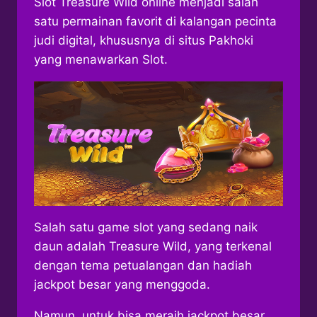
Slot Treasure Wild online menjadi salah
satu permainan favorit di kalangan pecinta
judi digital, khususnya di situs Pakhoki
yang menawarkan Slot.
Salah satu game slot yang sedang naik
daun adalah Treasure Wild, yang terkenal
dengan tema petualangan dan hadiah
jackpot besar yang menggoda.
Namun, untuk bisa meraih jackpot besar