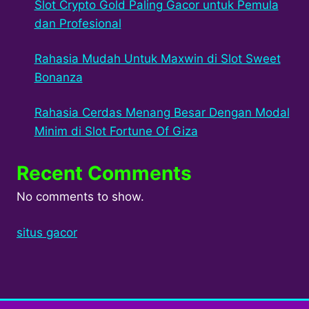
Slot Crypto Gold Paling Gacor untuk Pemula
dan Profesional
Rahasia Mudah Untuk Maxwin di Slot Sweet
Bonanza
Rahasia Cerdas Menang Besar Dengan Modal
Minim di Slot Fortune Of Giza
Recent Comments
No comments to show.
situs gacor