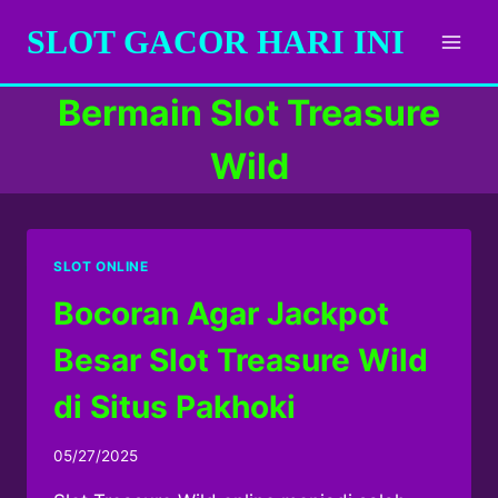
Skip
SLOT GACOR HARI INI
to
content
Bermain Slot Treasure
Wild
SLOT ONLINE
Bocoran Agar Jackpot
Besar Slot Treasure Wild
di Situs Pakhoki
05/27/2025