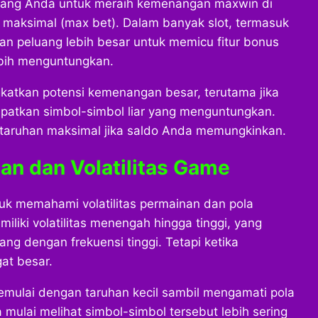
luang Anda untuk meraih kemenangan maxwin di
 maksimal (max bet). Dalam banyak slot, termasuk
an peluang lebih besar untuk memicu fitur bonus
bih menguntungkan.
katkan potensi kemenangan besar, terutama jika
patkan simbol-simbol liar yang menguntungkan.
taruhan maksimal jika saldo Anda memungkinkan.
an dan Volatilitas Game
uk memahami volatilitas permainan dan pola
liki volatilitas menengah hingga tinggi, yang
ng dengan frekuensi tinggi. Tetapi ketika
at besar.
emulai dengan taruhan kecil sambil mengamati pola
a mulai melihat simbol-simbol tersebut lebih sering