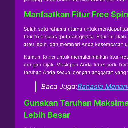
Manfaatkan Fitur Free Spi
Salah satu rahasia utama untuk mendapatka
fitur free spins (putaran gratis). Fitur ini a
atau lebih, dan memberi Anda kesempatan u
Namun, kunci untuk memaksimalkan fitur fr
dengan bijak. Meskipun Anda tidak perlu berta
taruhan Anda sesuai dengan anggaran yang 
Baca Juga:
Rahasia Menang
Gunakan Taruhan Maksima
Lebih Besar