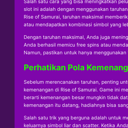
Salah satu cara yang bisa meningkatkan pe
slot ini adalah dengan menggunakan taruhan
Rise of Samurai, taruhan maksimal memberik
atau mendapatkan kombinasi simbol yang le
Dengan taruhan maksimal, Anda juga mening
Anda berhasil memicu free spins atau menda
Namun, pastikan untuk hanya menggunakan 
Perhatikan Pola Kemenang
Sebelum merencanakan taruhan, penting unt
kemenangan di Rise of Samurai. Game ini memi
berarti kemenangan besar mungkin tidak data
kemenangan itu datang, hadiahnya bisa sang
Salah satu trik yang berguna adalah untuk m
keluarnya simbol liar dan scatter. Ketika And