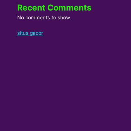
Recent Comments
No comments to show.
situs gacor